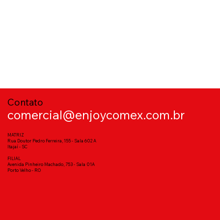
Contato
comercial@enjoycomex.com.br
MATRIZ
Rua Doutor Pedro Ferreira, 155 - Sala 602 A
Itajaí - SC
FILIAL
Avenida Pinheiro Machado, 753 - Sala 01A
Porto Velho - RO